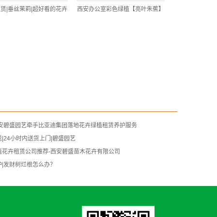
赁|垂丝茉莉|超好看的花卉
西安办公室彩色绿植【亮叶朱蕉】
西安碧盛园艺牵手比亚迪集团落地花卉绿植租赁养护服务
|24小时内送货上门|碧盛园艺
植花卉租赁公司推荐-西安碧盛苗木花卉有限公司
|发财树烂根怎么办？