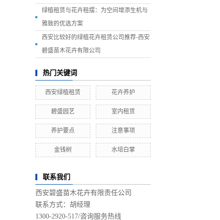
绿植租赁与花卉租摆：为空间增添生机与
雅致的优选方案
西安比较好的绿植花卉租赁公司推荐-西安
碧盛苗木花卉有限公司
热门关键词
西安绿植租赁
花卉养护
碧盛园艺
室内租赁
养护要点
注意事项
金钱树
水培白掌
联系我们
西安碧盛苗木花卉有限责任公司
联系方式：胡经理
1300-2920-517/
咨询服务热线