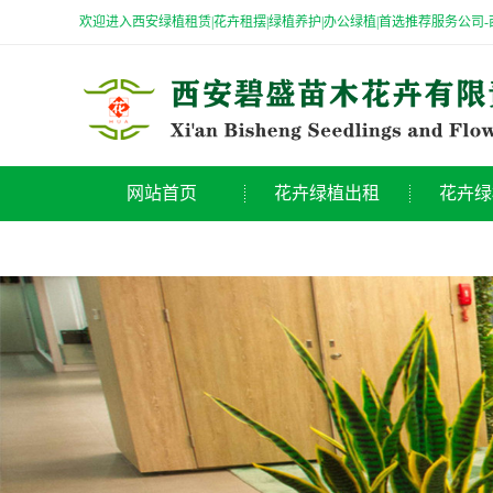
欢迎进入西安绿植租赁|花卉租摆|绿植养护|办公绿植|首选推荐服务公司
网站首页
花卉绿植出租
花卉绿
办公室绿植出租
高大绿
公司简介
酒店绿植租摆
特大绿
商场绿植租赁
中型绿
医院绿植租摆
桌摆小
节日花卉出租
观花类
高端花