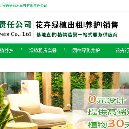
-西安碧盛苗木花卉有限责任公司
植养护
绿植租赁套餐
园林绿化养护
花卉
植养护
200平绿植租赁套餐
工厂绿化养护
花
植养护
300平绿植租赁套餐
道路绿化养护
行
植养护
500平绿植租赁套餐
工业园绿化养护
公
盆栽养护
小区绿化养护
花卉养护
广场花坛景观
卉养护
植物绿雕造型
室内绿植景观