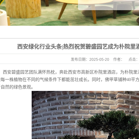
立体绿化景观
公园绿化养护
西安绿化行业头条|热烈祝贺碧盛园艺成为朴院里
发布日期：
2025-05-20
作者：
点击
14日，西安碧盛园艺团队满怀热枕，奔赴西安市高新区朴院里酒店，为朴院
每一株植物在不同的气候条件下都能茁壮成长。同时，佛甲草铺种40平方
新自然的绿色景观。