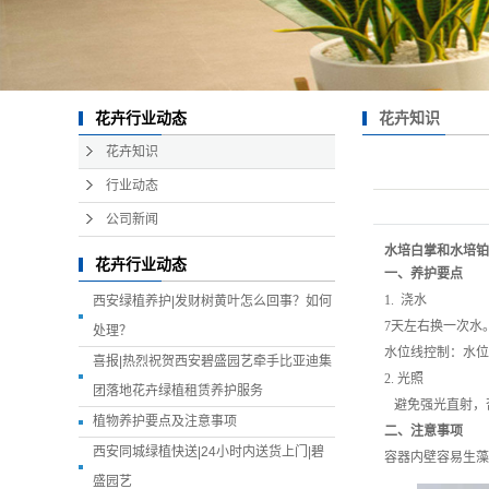
花卉知识
花卉行业动态
花卉知识
行业动态
公司新闻
水培白掌和水培铂
花卉行业动态
一、养护要点
1. 浇水
西安绿植养护|发财树黄叶怎么回事？如何
7天左右换一次水
处理？
水位线控制：水位
喜报|热烈祝贺西安碧盛园艺牵手比亚迪集
2. 光照
团落地花卉绿植租赁养护服务
避免强光直射，
植物养护要点及注意事项
二、注意事项
西安同城绿植快送|24小时内送货上门|碧
容器内壁容易生藻
盛园艺