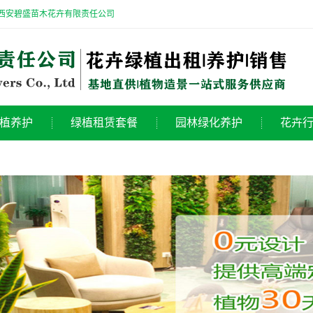
-西安碧盛苗木花卉有限责任公司
植养护
绿植租赁套餐
园林绿化养护
花卉
植养护
200平绿植租赁套餐
工厂绿化养护
花
植养护
300平绿植租赁套餐
道路绿化养护
行
植养护
500平绿植租赁套餐
工业园绿化养护
公
盆栽养护
小区绿化养护
花卉养护
广场花坛景观
卉养护
植物绿雕造型
室内绿植景观