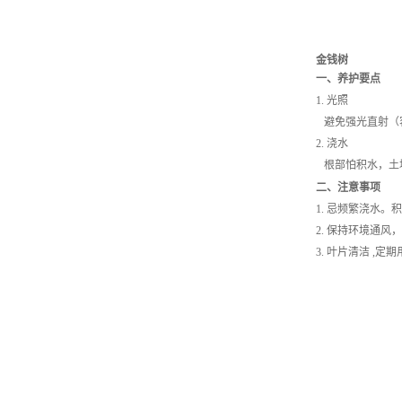
金钱树
一、养护要点
1. 光照
避免强光直射（
2. 浇水
根部怕积水，土
二、注意事项
1. 忌频繁浇水
2.
保持环境通风，
3.
叶
片清洁
,
定期