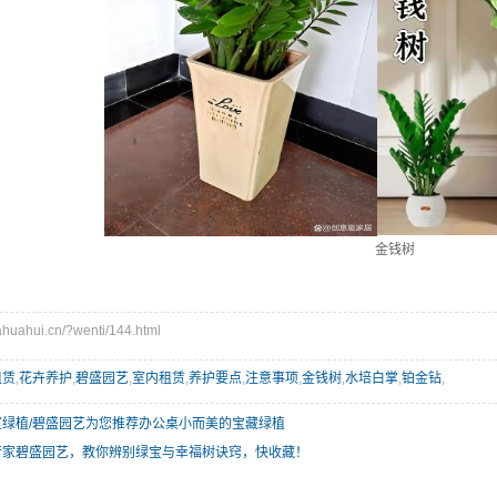
金钱树
uahui.cn/?wenti/144.html
租赁
,
花卉养护
,
碧盛园艺
,
室内租赁
,
养护要点
,
注意事项
,
金钱树
,
水培白掌
,
铂金钻
,
室绿植/碧盛园艺为您推荐办公桌小而美的宝藏绿植
行家碧盛园艺，教你辨别绿宝与幸福树诀窍，快收藏！