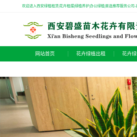
欢迎进入西安绿植租赁|花卉租摆|绿植养护|办公绿植|首选推荐服务公司
网站首页
花卉绿植出租
花卉绿
办公室绿植出租
高大绿
公司简介
酒店绿植租摆
特大绿
商场绿植租赁
中型绿
医院绿植租摆
桌摆小
节日花卉出租
观花类
高端花