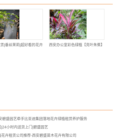
赁|垂丝茉莉|超好看的花卉
西安办公室彩色绿植【亮叶朱蕉】
西安碧盛园艺牵手比亚迪集团落地花卉绿植租赁养护服务
|24小时内送货上门|碧盛园艺
植花卉租赁公司推荐-西安碧盛苗木花卉有限公司